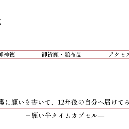
社
御神徳
御祈願・頒布品
アクセ
馬に願いを書いて、12年後の自分へ届けて
－願い牛タイムカプセル―