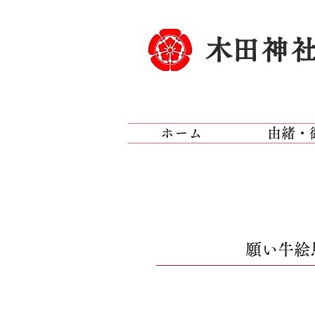
​木田神
ホーム
由緒・
願い牛絵