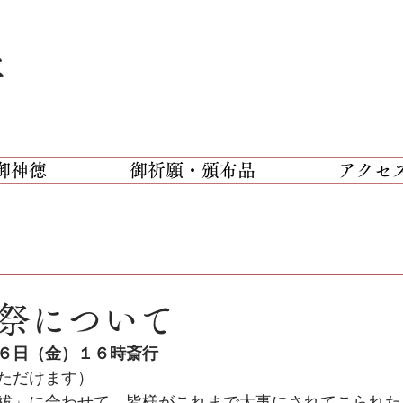
社
御神徳
御祈願・頒布品
アクセ
祭について
６日（金）１６時斎行
ただけます）
祓」に合わせて、皆様がこれまで大事にされてこられた