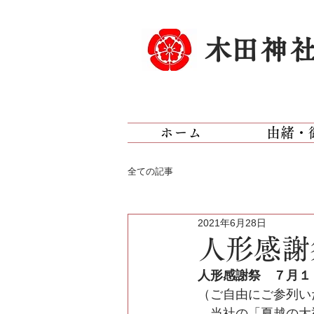
​木田神
ホーム
由緒・
全ての記事
2021年6月28日
人形感謝
人形感謝祭　７月１
（ご自由にご参列い
　当社の「夏越の大