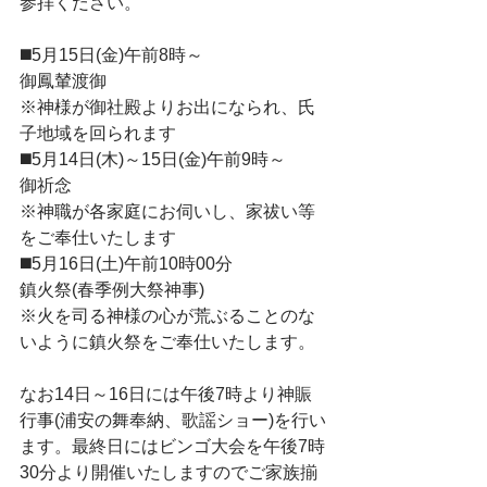
参拝ください。
◼️5月15日(金)午前8時～
御鳳輦渡御
※神様が御社殿よりお出になられ、氏
子地域を回られます
◼️5月14日(木)～15日(金)午前9時～
御祈念
※神職が各家庭にお伺いし、家祓い等
をご奉仕いたします
◼️5月16日(土)午前10時00分
鎮火祭(春季例大祭神事)
※火を司る神様の心が荒ぶることのな
いように鎮火祭をご奉仕いたします。
なお14日～16日には午後7時より神賑
行事(浦安の舞奉納、歌謡ショー)を行い
ます。最終日にはビンゴ大会を午後7時
30分より開催いたしますのでご家族揃