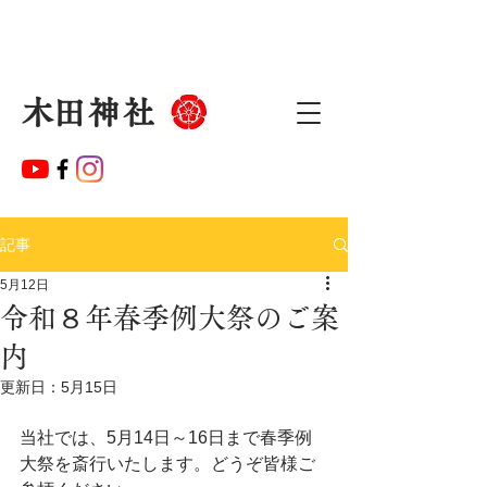
​木田神社
記事
5月12日
令和８年春季例大祭のご案
内
更新日：
5月15日
当社では、5月14日～16日まで春季例
大祭を斎行いたします。どうぞ皆様ご